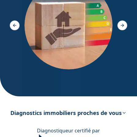
Diagno
Slide précédente
Slide s
DPE – Diagnostic de Performance
énergétique
Diagnostics immobiliers proches de vous
Diagnostiqueur certifié par