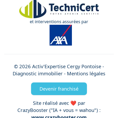
et interventions assurées par
©
2026
Activ'Expertise
Cergy Pontoise
-
Diagnostic immobilier -
Mentions légales
Devenir franchisé
Site réalisé avec ❤️ par
CrazyBooster ("IA + vous = wahou") :
www.crazybooster.com